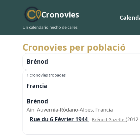
Cronovies
Calend
Un calendario hecho de calles
Cronovies per població
Brénod
1 cronovies trobades
Francia
Brénod
Ain, Auvernia-Ródano-Alpes, Francia
Rue du 6 Février 1944
·
(2012-
Brénod Gazette