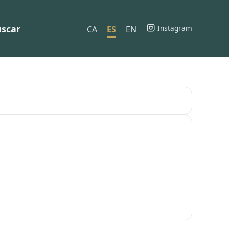
scar
Instagram
CA
ES
EN