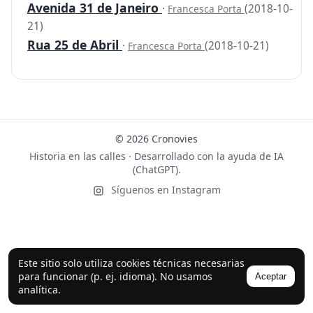
Avenida 31 de Janeiro
·
(2018-10-
Francesca Porta
21)
Rua 25 de Abril
·
(2018-10-21)
Francesca Porta
© 2026 Cronovies
Historia en las calles · Desarrollado con la ayuda de IA
(ChatGPT).
Síguenos en Instagram
Este sitio solo utiliza cookies técnicas necesarias
para funcionar (p. ej. idioma). No usamos
Aceptar
analítica.