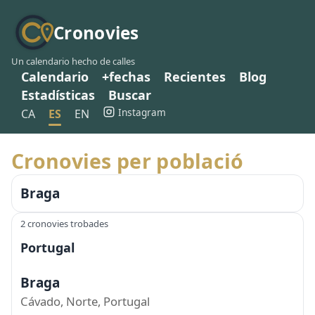
Cronovies
Un calendario hecho de calles
Calendario
+fechas
Recientes
Blog
Estadísticas
Buscar
Instagram
CA
ES
EN
Cronovies per població
Braga
2 cronovies trobades
Portugal
Braga
Cávado, Norte, Portugal