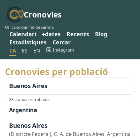
Cronovies
Un calendari fet de carrers
Calendari
+dates
Recents
Blog
Estadístiques
Cercar
Instagram
CA
ES
EN
Cronovies per població
Buenos Aires
28 cronovies trobades
Argentina
Buenos Aires
(Districte Federal), C. A. de Buenos Aires, Argentina