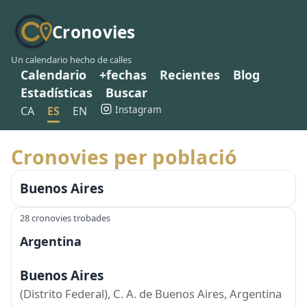
Cronovies
Un calendario hecho de calles
Calendario
+fechas
Recientes
Blog
Estadísticas
Buscar
Instagram
CA
ES
EN
Cronovies per població
Buenos Aires
28 cronovies trobades
Argentina
Buenos Aires
(Distrito Federal), C. A. de Buenos Aires, Argentina