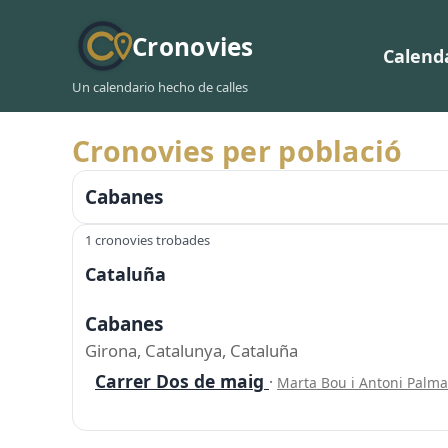
Cronovies
Calend
Un calendario hecho de calles
Cronovies per població
Cabanes
1 cronovies trobades
Cataluña
Cabanes
Girona, Catalunya, Cataluña
Carrer Dos de maig
·
Marta Bou i Antoni Palm