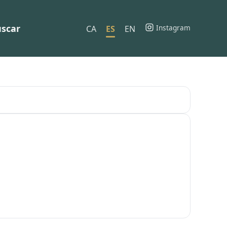
scar
Instagram
CA
ES
EN