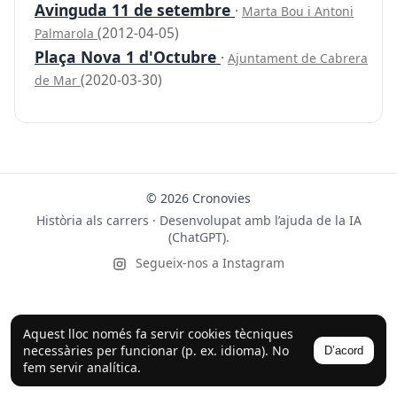
Avinguda 11 de setembre
·
Marta Bou i Antoni
(2012-04-05)
Palmarola
Plaça Nova 1 d'Octubre
·
Ajuntament de Cabrera
(2020-03-30)
de Mar
© 2026 Cronovies
Història als carrers · Desenvolupat amb l’ajuda de la IA
(ChatGPT).
Segueix-nos a Instagram
Aquest lloc només fa servir cookies tècniques
necessàries per funcionar (p. ex. idioma). No
D’acord
fem servir analítica.