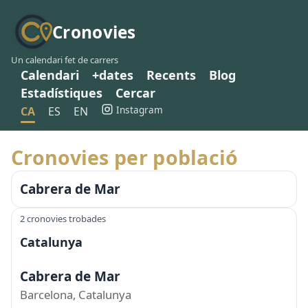
Cronovies
Un calendari fet de carrers
Calendari
+dates
Recents
Blog
Estadístiques
Cercar
Instagram
CA
ES
EN
Cronovies per població
Cabrera de Mar
2 cronovies trobades
Catalunya
Cabrera de Mar
Barcelona, Catalunya