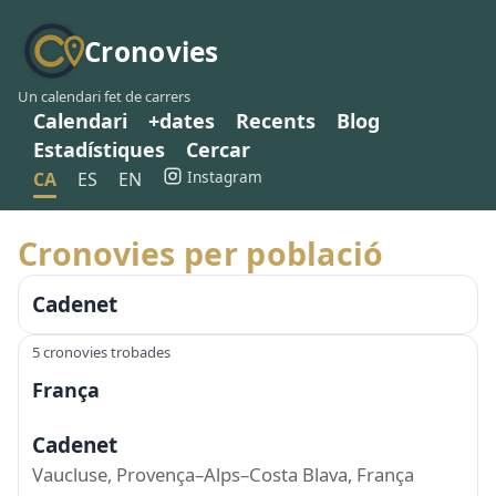
Cronovies
Un calendari fet de carrers
Calendari
+dates
Recents
Blog
Estadístiques
Cercar
Instagram
CA
ES
EN
Cronovies per població
Cadenet
5 cronovies trobades
França
Cadenet
Vaucluse, Provença–Alps–Costa Blava, França