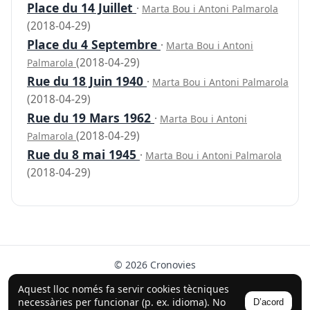
Place du 14 Juillet
·
Marta Bou i Antoni Palmarola
(2018-04-29)
Place du 4 Septembre
·
Marta Bou i Antoni
(2018-04-29)
Palmarola
Rue du 18 Juin 1940
·
Marta Bou i Antoni Palmarola
(2018-04-29)
Rue du 19 Mars 1962
·
Marta Bou i Antoni
(2018-04-29)
Palmarola
Rue du 8 mai 1945
·
Marta Bou i Antoni Palmarola
(2018-04-29)
© 2026 Cronovies
Història als carrers · Desenvolupat amb l’ajuda de la IA
Aquest lloc només fa servir cookies tècniques
(ChatGPT).
necessàries per funcionar (p. ex. idioma). No
D’acord