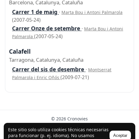
Barcelona, Catalunya, Cataluña
Carrer 1 de maig
·
Marta Bou i Antoni Palmarola
(2007-05-24)
Carrer Onze de setembre
·
Marta Bou i Antoni
(2007-05-24)
Palmarola
Calafell
Tarragona, Catalunya, Cataluña
Carrer del sis de desembre
·
Montserrat
(2009-07-21)
Palmarola i Enric Oñós
© 2026 Cronovies
Historia en las calles · Desarrollado con la ayuda de IA
Este sitio solo utiliza cookies técnicas necesarias
(ChatGPT).
para funcionar (p. ej. idioma). No usamos
Aceptar