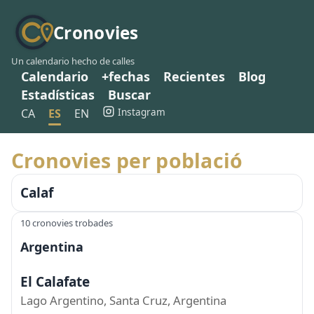
Cronovies
Un calendario hecho de calles
Calendario
+fechas
Recientes
Blog
Estadísticas
Buscar
Instagram
CA
ES
EN
Cronovies per població
Calaf
10 cronovies trobades
Argentina
El Calafate
Lago Argentino, Santa Cruz, Argentina