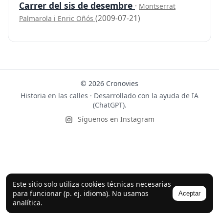
Carrer del sis de desembre
·
Montserrat
(2009-07-21)
Palmarola i Enric Oñós
© 2026 Cronovies
Historia en las calles · Desarrollado con la ayuda de IA
(ChatGPT).
Síguenos en Instagram
Este sitio solo utiliza cookies técnicas necesarias
para funcionar (p. ej. idioma). No usamos
Aceptar
analítica.