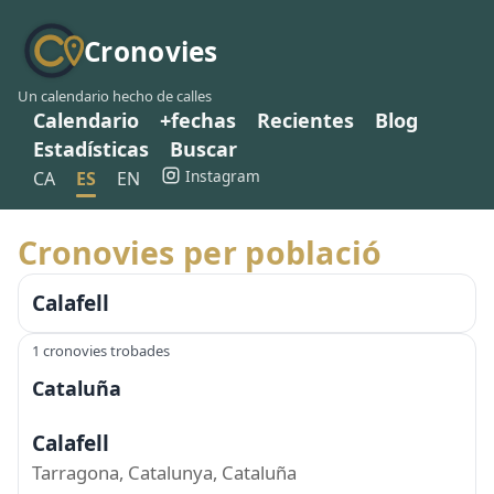
Cronovies
Un calendario hecho de calles
Calendario
+fechas
Recientes
Blog
Estadísticas
Buscar
Instagram
CA
ES
EN
Cronovies per població
Calafell
1 cronovies trobades
Cataluña
Calafell
Tarragona, Catalunya, Cataluña