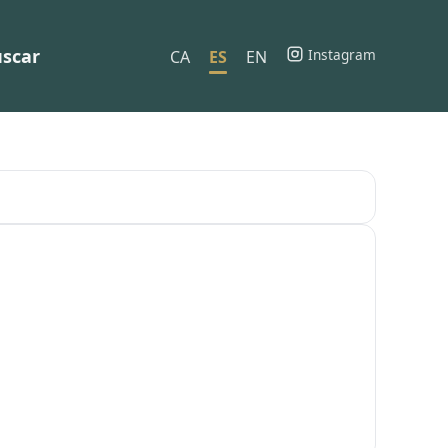
scar
Instagram
CA
ES
EN