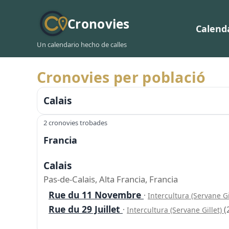
Cronovies
Calend
Un calendario hecho de calles
Cronovies per població
Calais
2 cronovies trobades
Francia
Calais
Pas-de-Calais, Alta Francia, Francia
Rue du 11 Novembre
·
Intercultura (Servane Gi
Rue du 29 Juillet
·
(
Intercultura (Servane Gillet)