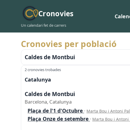
Cronovies
Calen
Un calendari fet de carrers
Cronovies per població
Caldes de Montbui
2 cronovies trobades
Catalunya
Caldes de Montbui
Barcelona, Catalunya
Plaça de l'1 d'Octubre
·
Marta Bou i Antoni P
Plaça Onze de setembre
·
Marta Bou i Antoni