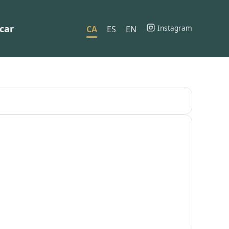
car
Instagram
CA
ES
EN