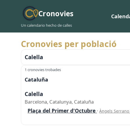
Cronovies
Calend
Un calendario hecho de calles
Cronovies per població
Calella
1 cronovies trobades
Cataluña
Calella
Barcelona, Catalunya, Cataluña
Plaça del Primer d'Octubre
·
Àngels Serran