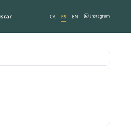
scar
Instagram
CA
ES
EN