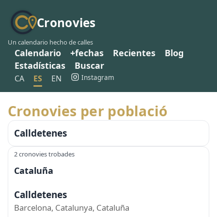
Cronovies
Un calendario hecho de calles
Calendario
+fechas
Recientes
Blog
Estadísticas
Buscar
Instagram
CA
ES
EN
Cronovies per població
Calldetenes
2 cronovies trobades
Cataluña
Calldetenes
Barcelona, Catalunya, Cataluña