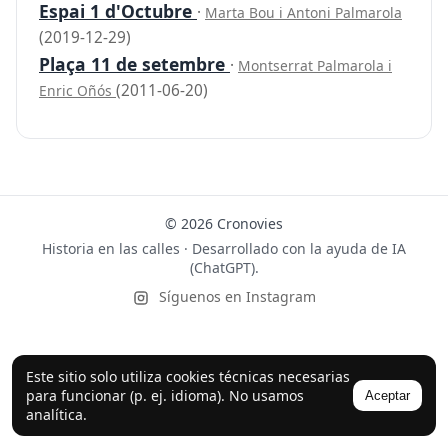
Espai 1 d'Octubre
·
Marta Bou i Antoni Palmarola
(2019-12-29)
Plaça 11 de setembre
·
Montserrat Palmarola i
(2011-06-20)
Enric Oñós
© 2026 Cronovies
Historia en las calles · Desarrollado con la ayuda de IA
(ChatGPT).
Síguenos en Instagram
Este sitio solo utiliza cookies técnicas necesarias
para funcionar (p. ej. idioma). No usamos
Aceptar
analítica.