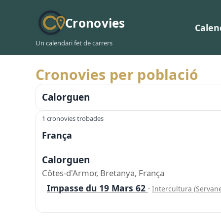
Cronovies
Calen
Un calendari fet de carrers
Cronovies per població
Calorguen
1 cronovies trobades
França
Calorguen
Côtes-d'Armor, Bretanya, França
Impasse du 19 Mars 62
·
Intercultura (Servane