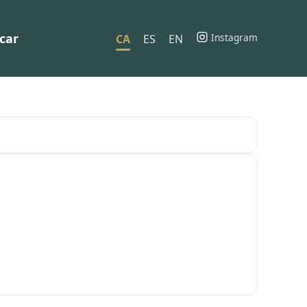
car
Instagram
CA
ES
EN