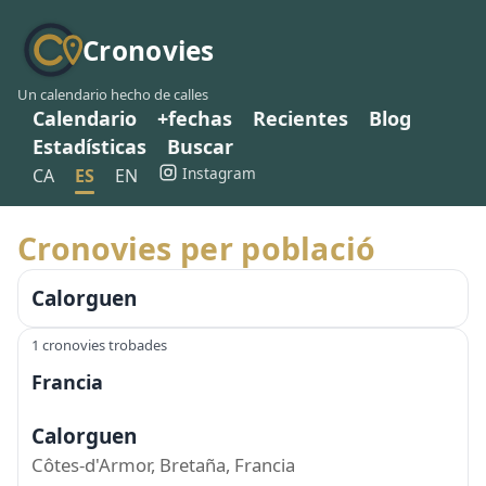
Cronovies
Un calendario hecho de calles
Calendario
+fechas
Recientes
Blog
Estadísticas
Buscar
Instagram
CA
ES
EN
Cronovies per població
Calorguen
1 cronovies trobades
Francia
Calorguen
Côtes-d'Armor, Bretaña, Francia