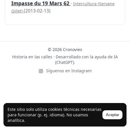
Impasse du 19 Mars 62
·
Intercultura (Servane
(2013-02-13)
Gillet)
© 2026 Cronovies
Historia en las calles · Desarrollado con la ayuda de IA
(ChatGPT).
Síguenos en Instagram
Este sitio solo utiliza cookies técnicas necesarias
para funcionar (p. ej. idioma). No usamos
Aceptar
analítica.