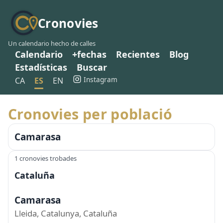
Cronovies
Un calendario hecho de calles
Calendario
+fechas
Recientes
Blog
Estadísticas
Buscar
Instagram
CA
ES
EN
Cronovies per població
Camarasa
1 cronovies trobades
Cataluña
Camarasa
Lleida, Catalunya, Cataluña