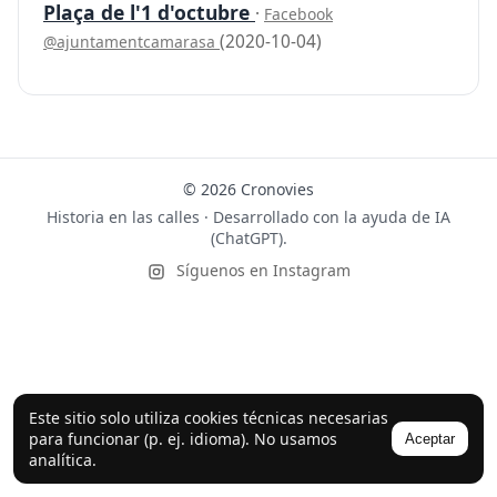
Plaça de l'1 d'octubre
·
Facebook
(2020-10-04)
@ajuntamentcamarasa
© 2026 Cronovies
Historia en las calles · Desarrollado con la ayuda de IA
(ChatGPT).
Síguenos en Instagram
Este sitio solo utiliza cookies técnicas necesarias
para funcionar (p. ej. idioma). No usamos
Aceptar
analítica.