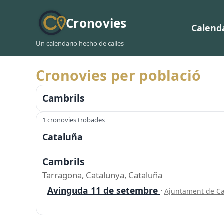
Cronovies
Calend
Un calendario hecho de calles
Cronovies per població
Cambrils
1 cronovies trobades
Cataluña
Cambrils
Tarragona, Catalunya, Cataluña
Avinguda 11 de setembre
·
Ajuntament de C