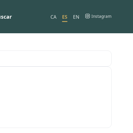
scar
Instagram
CA
ES
EN