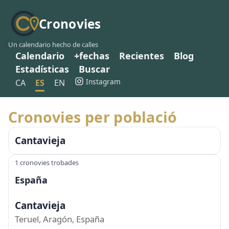
Cronovies
Un calendario hecho de calles
Calendario
+fechas
Recientes
Blog
Estadísticas
Buscar
Instagram
CA
ES
EN
Cronovies per població
Cantavieja
1 cronovies trobades
España
Cantavieja
Teruel, Aragón, España