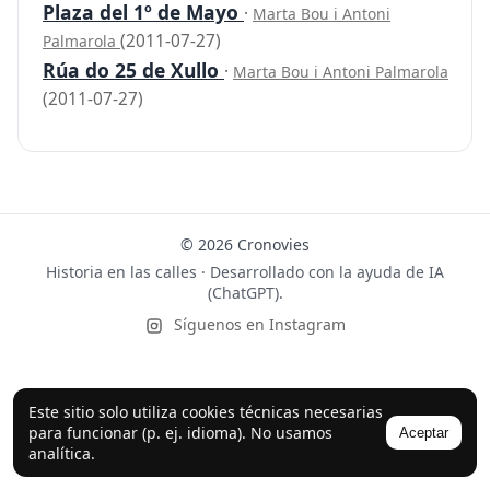
Plaza del 1º de Mayo
·
Marta Bou i Antoni
(2011-07-27)
Palmarola
Rúa do 25 de Xullo
·
Marta Bou i Antoni Palmarola
(2011-07-27)
© 2026 Cronovies
Historia en las calles · Desarrollado con la ayuda de IA
(ChatGPT).
Síguenos en Instagram
Este sitio solo utiliza cookies técnicas necesarias
para funcionar (p. ej. idioma). No usamos
Aceptar
analítica.