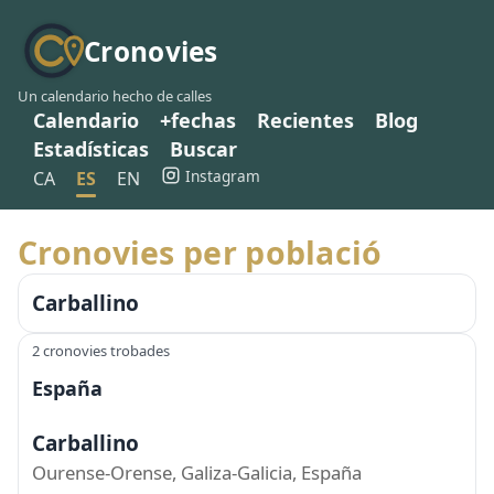
Cronovies
Un calendario hecho de calles
Calendario
+fechas
Recientes
Blog
Estadísticas
Buscar
Instagram
CA
ES
EN
Cronovies per població
Carballino
2 cronovies trobades
España
Carballino
Ourense-Orense, Galiza-Galicia, España