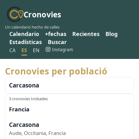
Cronovies
Un calendario hecho de calles
Calendario
+fechas
Recientes
Blog
Estadísticas
Buscar
Instagram
CA
ES
EN
Cronovies per població
Carcasona
3 cronovies trobades
Francia
Carcasona
Aude, Occitania, Francia