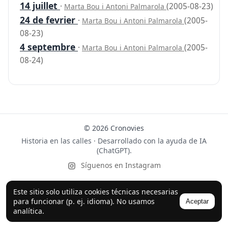
14 juillet
·
(2005-08-23)
Marta Bou i Antoni Palmarola
24 de fevrier
·
(2005-
Marta Bou i Antoni Palmarola
08-23)
4 septembre
·
(2005-
Marta Bou i Antoni Palmarola
08-24)
© 2026 Cronovies
Historia en las calles · Desarrollado con la ayuda de IA
(ChatGPT).
Síguenos en Instagram
Este sitio solo utiliza cookies técnicas necesarias
para funcionar (p. ej. idioma). No usamos
Aceptar
analítica.