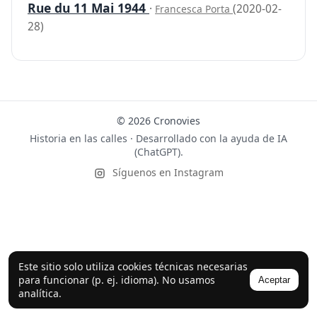
Rue du 11 Mai 1944
·
(2020-02-
Francesca Porta
28)
© 2026 Cronovies
Historia en las calles · Desarrollado con la ayuda de IA
(ChatGPT).
Síguenos en Instagram
Este sitio solo utiliza cookies técnicas necesarias
para funcionar (p. ej. idioma). No usamos
Aceptar
analítica.