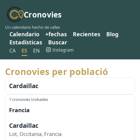
Cronovies
Un calendario hecho de calles
Calendario
+fechas
Recientes
Blog
Estadísticas
Buscar
Instagram
CA
ES
EN
Cronovies per població
Cardaillac
1 cronovies trobades
Francia
Cardaillac
Lot, Occitania, Francia