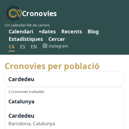
Cronovies
Un calendari fet de carrers
Calendari
+dates
Recents
Blog
Estadístiques
Cercar
Instagram
CA
ES
EN
Cronovies per població
Cardedeu
2 cronovies trobades
Catalunya
Cardedeu
Barcelona, Catalunya