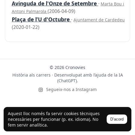
Avinguda de l'Onze de Setembre
·
Marta Bou i
(2006-04-09)
Antoni Palmarola
Plaça de l’U d'Octubre
·
Ajuntament de Cardedeu
(2020-01-22)
© 2026 Cronovies
Història als carrers · Desenvolupat amb l’ajuda de la IA
(ChatGPT).
Segueix-nos a Instagram
Aquest lloc només fa servir cookies tècniques
necessàries per funcionar (p. ex. idioma). No
D’acord
fem servir analítica.