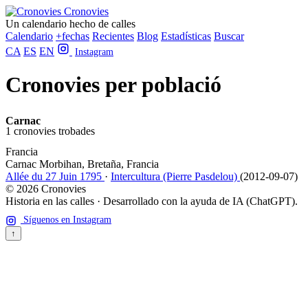
Cronovies
Un calendario hecho de calles
Calendario
+fechas
Recientes
Blog
Estadísticas
Buscar
CA
ES
EN
Instagram
Cronovies per població
Carnac
1 cronovies trobades
Francia
Carnac
Morbihan, Bretaña, Francia
Allée du 27 Juin 1795
·
Intercultura (Pierre Pasdelou)
(2012-09-07)
© 2026 Cronovies
Historia en las calles · Desarrollado con la ayuda de IA (ChatGPT).
Síguenos en Instagram
↑