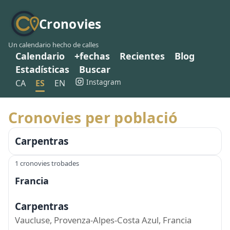
Cronovies
Un calendario hecho de calles
Calendario
+fechas
Recientes
Blog
Estadísticas
Buscar
Instagram
CA
ES
EN
Cronovies per població
Carpentras
1 cronovies trobades
Francia
Carpentras
Vaucluse, Provenza-Alpes-Costa Azul, Francia