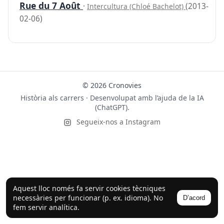
Rue du 7 Août
·
(2013-
Intercultura (Chloé Bachelot)
02-06)
© 2026 Cronovies
Història als carrers · Desenvolupat amb l’ajuda de la IA
(ChatGPT).
Segueix-nos a Instagram
Aquest lloc només fa servir cookies tècniques
necessàries per funcionar (p. ex. idioma). No
D’acord
fem servir analítica.