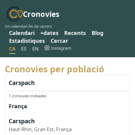
Cronovies
Un calendari fet de carrers
Calendari
+dates
Recents
Blog
Estadístiques
Cercar
Instagram
CA
ES
EN
Cronovies per població
Carspach
1 cronovies trobades
França
Carspach
Haut-Rhin, Gran Est, França