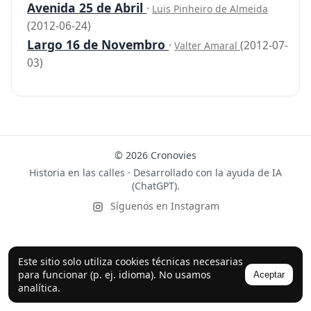
Avenida 25 de Abril
·
Luis Pinheiro de Almeida
(2012-06-24)
Largo 16 de Novembro
·
(2012-07-
Valter Amaral
03)
© 2026 Cronovies
Historia en las calles · Desarrollado con la ayuda de IA
(ChatGPT).
Síguenos en Instagram
Este sitio solo utiliza cookies técnicas necesarias
para funcionar (p. ej. idioma). No usamos
Aceptar
analítica.