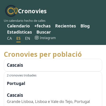
Cronovies
Un calendario hecho de calles
Calendario
+fechas
Recientes
Blog
Estadísticas
Buscar
Instagram
CA
ES
EN
Cronovies per població
Cascais
2 cronovies trobades
Portugal
Cascais
Grande Lisboa, Lisboa e Vale do Tejo, Portugal