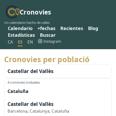
Cronovies
Un calendario hecho de calles
Calendario
+fechas
Recientes
Blog
Estadísticas
Buscar
Instagram
CA
ES
EN
Cronovies per població
Castellar del Vallès
4 cronovies trobades
Cataluña
Castellar del Vallès
Barcelona, Catalunya, Cataluña