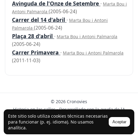
Avinguda de l'Onze de Setembre
·
Marta Bou i
(2005-06-24)
Antoni Palmarola
Carrer del 14 d'abril
·
Marta Bou i Antoni
(2005-06-24)
Palmarola
Plaça 28 d'abril
·
Marta Bou i Antoni Palmarola
(2005-06-24)
Carrer Primavera
·
Marta Bou i Antoni Palmarola
(2011-11-03)
© 2026 Cronovies
Historia en las calles · Desarrollado con la ayuda de IA
(ChatGPT).
Este sitio solo utiliza cookies técnicas necesarias
para funcionar (p. ej. idioma). No usamos
Aceptar
Síguenos en Instagram
analítica.