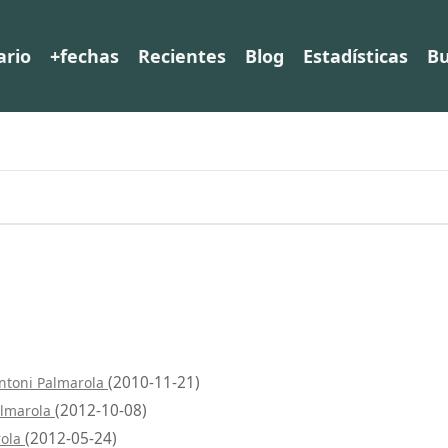
ario
+fechas
Recientes
Blog
Estadísticas
Bu
(2010-11-21)
Antoni Palmarola
(2012-10-08)
almarola
(2012-05-24)
rola