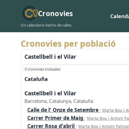
Cronovies
Calend
Un calendario hecho de calles
Cronovies per població
Castellbell i el Vilar
3 cronovies trobades
Cataluña
Castellbell i el Vilar
Barcelona, Catalunya, Cataluña
Calle de l' Onze de Setembre
·
Marta Bou i 
Carrer Primer de Maig
·
Marta Bou i Antoni P
Carrer Rosa d'abril
·
Marta Bou i Antoni Palma