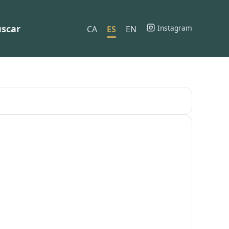
scar
Instagram
CA
ES
EN