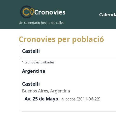
Cronovies
Calend
Un calendario hecho de calles
Cronovies per població
Castelli
1 cronovies trobades
Argentina
Castelli
Buenos Aires, Argentina
Av. 25 de Mayo
·
(2011-06-22)
Nicodos