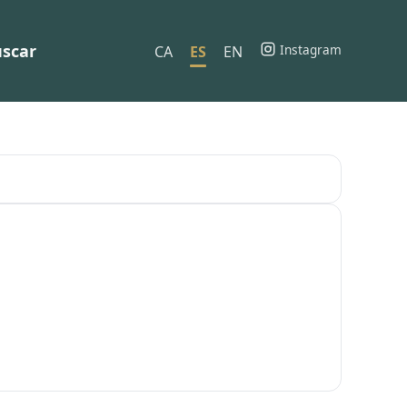
scar
Instagram
CA
ES
EN