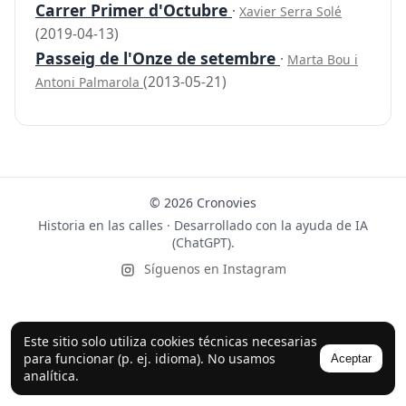
Carrer Primer d'Octubre
·
Xavier Serra Solé
(2019-04-13)
Passeig de l'Onze de setembre
·
Marta Bou i
(2013-05-21)
Antoni Palmarola
© 2026 Cronovies
Historia en las calles · Desarrollado con la ayuda de IA
(ChatGPT).
Síguenos en Instagram
Este sitio solo utiliza cookies técnicas necesarias
para funcionar (p. ej. idioma). No usamos
Aceptar
analítica.