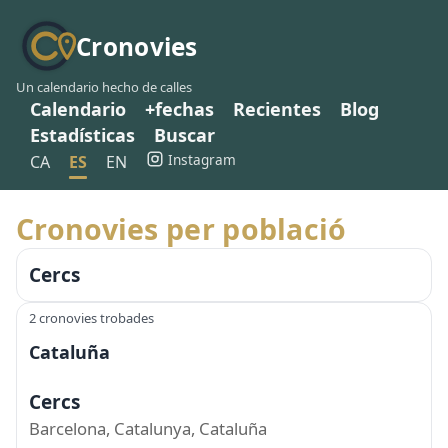
Cronovies
Un calendario hecho de calles
Calendario
+fechas
Recientes
Blog
Estadísticas
Buscar
Instagram
CA
ES
EN
Cronovies per població
Cercs
2 cronovies trobades
Cataluña
Cercs
Barcelona, Catalunya, Cataluña