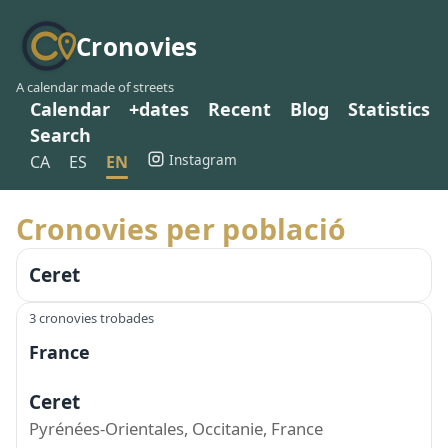
Cronovies
A calendar made of streets
Calendar
+dates
Recent
Blog
Statistics
Search
Instagram
CA
ES
EN
Cronovies per població
Ceret
3 cronovies trobades
France
Ceret
Pyrénées-Orientales, Occitanie, France