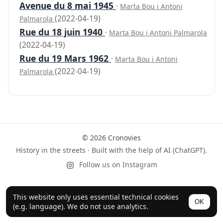
Avenue du 8 mai 1945
·
Marta Bou i Antoni
(2022-04-19)
Palmarola
Rue du 18 juin 1940
·
Marta Bou i Antoni Palmarola
(2022-04-19)
Rue du 19 Mars 1962
·
Marta Bou i Antoni
(2022-04-19)
Palmarola
© 2026 Cronovies
History in the streets · Built with the help of AI (ChatGPT).
Follow us on Instagram
This website only uses essential technical cookies
OK
(e.g. language). We do not use analytics.