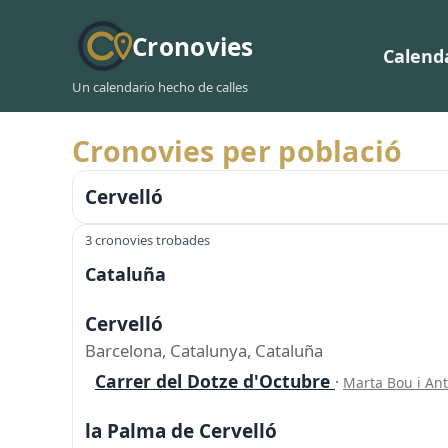
Cronovies
Calend
Un calendario hecho de calles
Cronovies per població
Cervelló
3 cronovies trobades
Cataluña
Cervelló
Barcelona, Catalunya, Cataluña
Carrer del Dotze d'Octubre
·
Marta Bou i An
la Palma de Cervelló