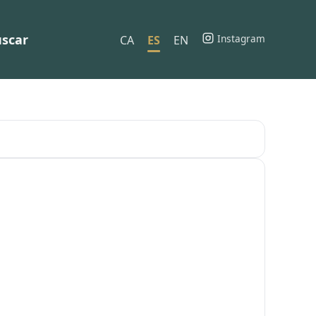
scar
Instagram
CA
ES
EN