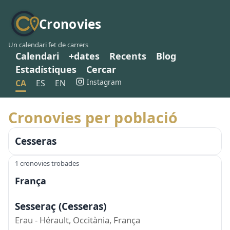
Cronovies
Un calendari fet de carrers
Calendari
+dates
Recents
Blog
Estadístiques
Cercar
Instagram
CA
ES
EN
Cronovies per població
Cesseras
1 cronovies trobades
França
Sesseraç (Cesseras)
Erau - Hérault, Occitània, França