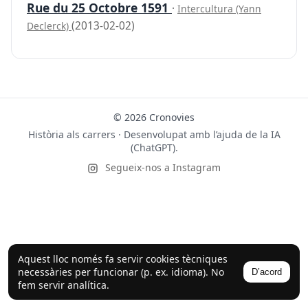
Rue du 25 Octobre 1591
·
Intercultura (Yann
(2013-02-02)
Declerck)
© 2026 Cronovies
Història als carrers · Desenvolupat amb l’ajuda de la IA
(ChatGPT).
Segueix-nos a Instagram
Aquest lloc només fa servir cookies tècniques
necessàries per funcionar (p. ex. idioma). No
D’acord
fem servir analítica.