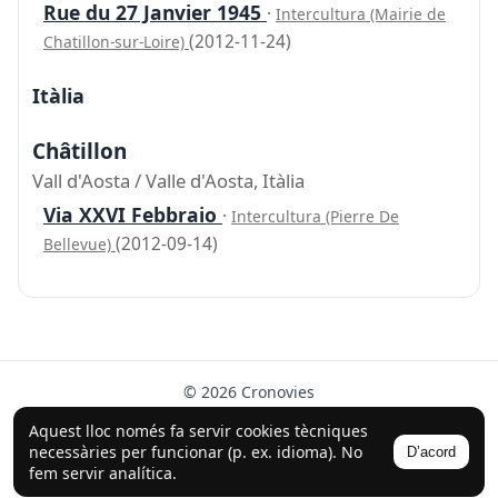
Rue du 27 Janvier 1945
·
Intercultura (Mairie de
(2012-11-24)
Chatillon-sur-Loire)
Itàlia
Châtillon
Vall d'Aosta / Valle d'Aosta, Itàlia
Via XXVI Febbraio
·
Intercultura (Pierre De
(2012-09-14)
Bellevue)
© 2026 Cronovies
Història als carrers · Desenvolupat amb l’ajuda de la IA
Aquest lloc només fa servir cookies tècniques
(ChatGPT).
necessàries per funcionar (p. ex. idioma). No
D’acord
fem servir analítica.
Segueix-nos a Instagram