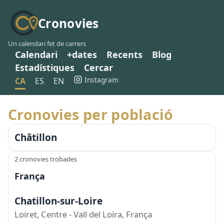
Cronovies
Un calendari fet de carrers
Calendari
+dates
Recents
Blog
Estadístiques
Cercar
Instagram
CA
ES
EN
Cronovies per població
Châtillon
2 cronovies trobades
França
Chatillon-sur-Loire
Loiret, Centre - Vall del Loira, França