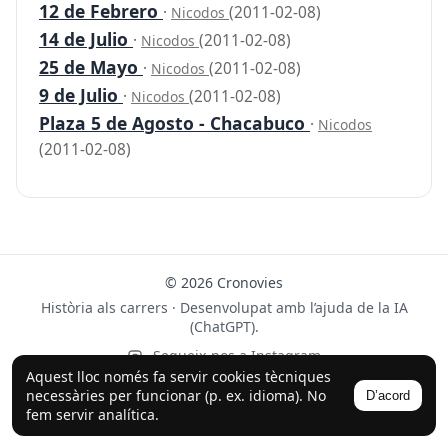
12 de Febrero
·
(2011-02-08)
Nicodos
14 de Julio
·
(2011-02-08)
Nicodos
25 de Mayo
·
(2011-02-08)
Nicodos
9 de Julio
·
(2011-02-08)
Nicodos
Plaza 5 de Agosto - Chacabuco
·
Nicodos
(2011-02-08)
© 2026 Cronovies
Història als carrers · Desenvolupat amb l’ajuda de la IA
(ChatGPT).
Segueix-nos a Instagram
Aquest lloc només fa servir cookies tècniques
necessàries per funcionar (p. ex. idioma). No
D’acord
fem servir analítica.