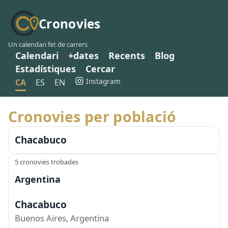
Cronovies
Un calendari fet de carrers
Calendari
+dates
Recents
Blog
Estadístiques
Cercar
Instagram
CA
ES
EN
Cronovies per població
Chacabuco
5 cronovies trobades
Argentina
Chacabuco
Buenos Aires, Argentina