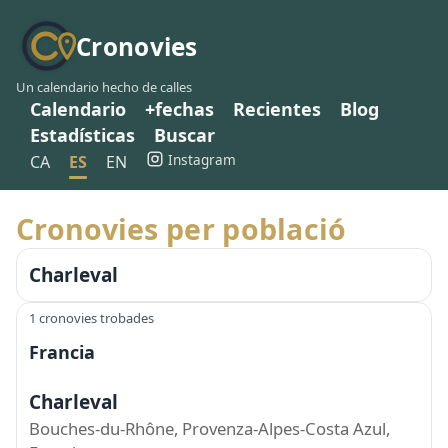
Cronovies
Un calendario hecho de calles
Calendario
+fechas
Recientes
Blog
Estadísticas
Buscar
Instagram
CA
ES
EN
Cronovies per població
Charleval
1 cronovies trobades
Francia
Charleval
Bouches-du-Rhône, Provenza-Alpes-Costa Azul,