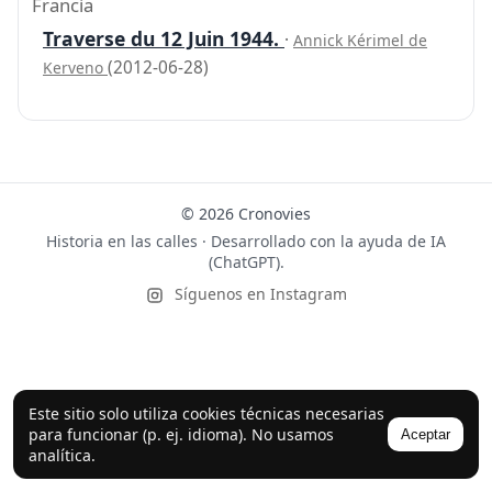
Francia
Traverse du 12 Juin 1944.
·
Annick Kérimel de
(2012-06-28)
Kerveno
© 2026 Cronovies
Historia en las calles · Desarrollado con la ayuda de IA
(ChatGPT).
Síguenos en Instagram
Este sitio solo utiliza cookies técnicas necesarias
para funcionar (p. ej. idioma). No usamos
Aceptar
analítica.