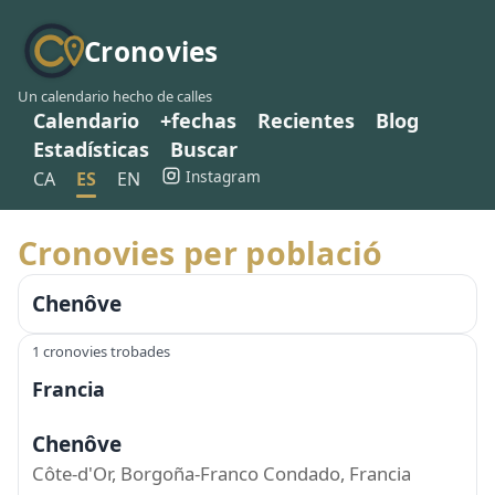
Cronovies
Un calendario hecho de calles
Calendario
+fechas
Recientes
Blog
Estadísticas
Buscar
Instagram
CA
ES
EN
Cronovies per població
Chenôve
1 cronovies trobades
Francia
Chenôve
Côte-d'Or, Borgoña-Franco Condado, Francia