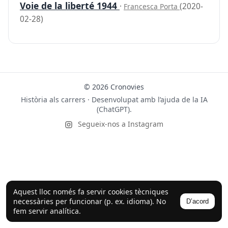
Voie de la liberté 1944
·
(2020-
Francesca Porta
02-28)
© 2026 Cronovies
Història als carrers · Desenvolupat amb l’ajuda de la IA
(ChatGPT).
Segueix-nos a Instagram
Aquest lloc només fa servir cookies tècniques
necessàries per funcionar (p. ex. idioma). No
D’acord
fem servir analítica.