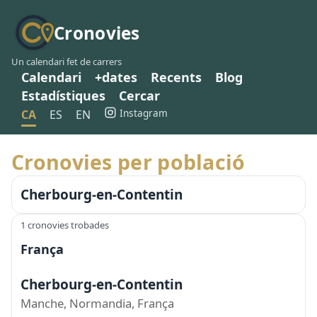
Cronovies
Un calendari fet de carrers
Calendari
+dates
Recents
Blog
Estadístiques
Cercar
Instagram
CA
ES
EN
Cronovies per població
Cherbourg-en-Contentin
1 cronovies trobades
França
Cherbourg-en-Contentin
Manche, Normandia, França