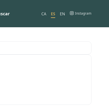
scar
Instagram
CA
ES
EN