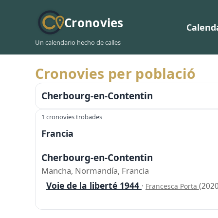
Cronovies
Calend
Un calendario hecho de calles
Cronovies per població
Cherbourg-en-Contentin
1 cronovies trobades
Francia
Cherbourg-en-Contentin
Mancha, Normandía, Francia
Voie de la liberté 1944
·
(2020
Francesca Porta