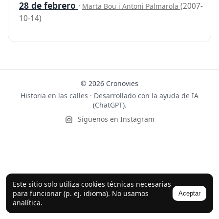
28 de febrero
·
(2007-
Marta Bou i Antoni Palmarola
10-14)
© 2026 Cronovies
Historia en las calles · Desarrollado con la ayuda de IA
(ChatGPT).
Síguenos en Instagram
Este sitio solo utiliza cookies técnicas necesarias
para funcionar (p. ej. idioma). No usamos
Aceptar
analítica.