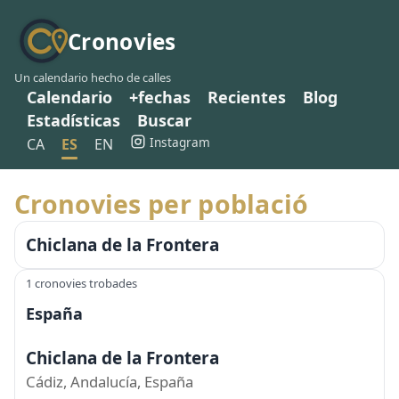
Cronovies
Un calendario hecho de calles
Calendario
+fechas
Recientes
Blog
Estadísticas
Buscar
Instagram
CA
ES
EN
Cronovies per població
Chiclana de la Frontera
1 cronovies trobades
España
Chiclana de la Frontera
Cádiz, Andalucía, España