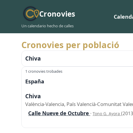
Cronovies
Calend
Un calendario hecho de calles
Cronovies per població
Chiva
1 cronovies trobades
España
Chiva
València-Valencia, País Valencià-Comunitat Val
Calle Nueve de Octubre
·
(2013
Tono G. Ayora