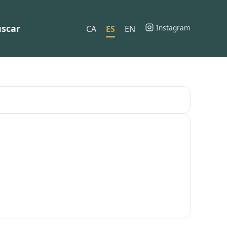
scar
Instagram
CA
ES
EN