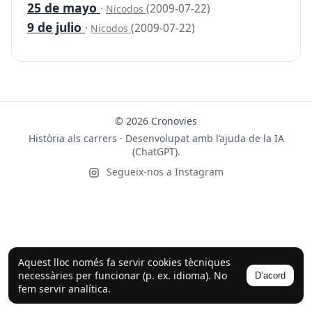
25 de mayo
·
(2009-07-22)
Nicodos
9 de julio
·
(2009-07-22)
Nicodos
© 2026 Cronovies
Història als carrers · Desenvolupat amb l’ajuda de la IA
(ChatGPT).
Segueix-nos a Instagram
Aquest lloc només fa servir cookies tècniques
necessàries per funcionar (p. ex. idioma). No
D’acord
fem servir analítica.