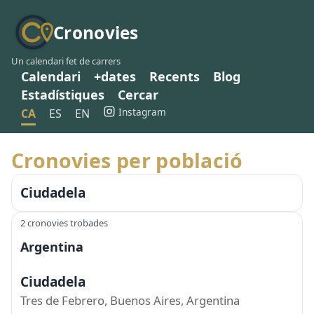
Cronovies
Un calendari fet de carrers
Calendari
+dates
Recents
Blog
Estadístiques
Cercar
Instagram
CA
ES
EN
Cronovies per població
Ciudadela
2 cronovies trobades
Argentina
Ciudadela
Tres de Febrero, Buenos Aires, Argentina