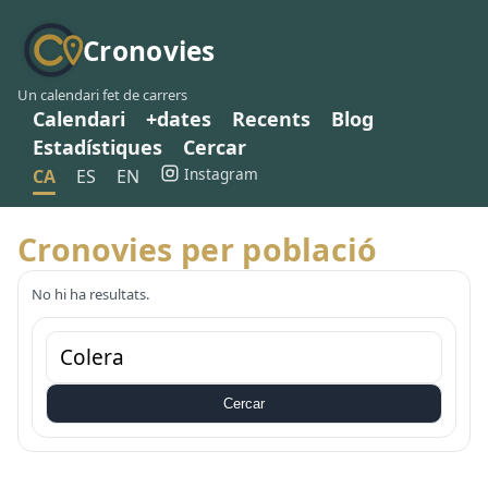
Cronovies
Un calendari fet de carrers
Calendari
+dates
Recents
Blog
Estadístiques
Cercar
Instagram
CA
ES
EN
Cronovies per població
No hi ha resultats.
Cercar