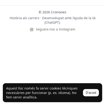
© 2026 Cronovies
Història als carrers · Desenvolupat amb l’ajuda de la IA
(ChatGPT).
Segueix-nos a Instagram
Aquest lloc només fa servir cookies tècniques
necessàries per funcionar (p. ex. idioma). No
D’acord
fem servir analítica.