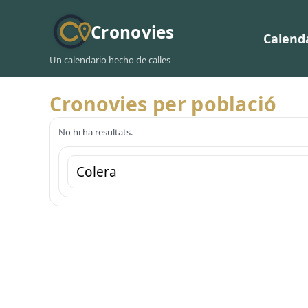
Cronovies
Calend
Un calendario hecho de calles
Cronovies per població
No hi ha resultats.