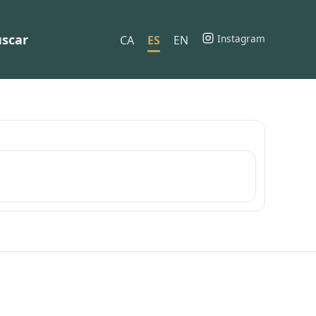
scar
Instagram
CA
ES
EN