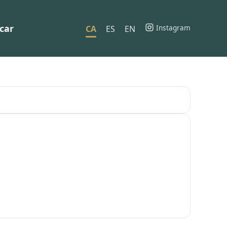
car
Instagram
CA
ES
EN