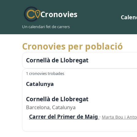
Cronovies
Calen
Un calendari fet de carrers
Cronovies per població
Cornellà de Llobregat
1 cronovies trobades
Catalunya
Cornellà de Llobregat
Barcelona, Catalunya
Carrer del Primer de Maig
·
Marta Bou i Anto