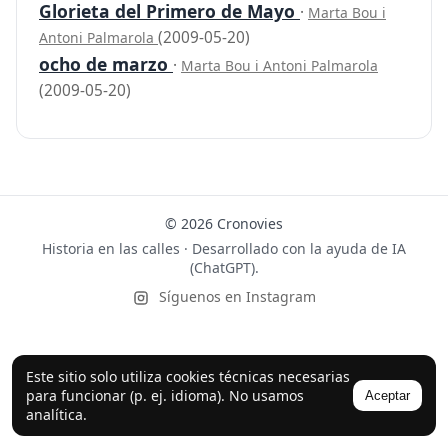
Glorieta del Primero de Mayo
·
Marta Bou i
(2009-05-20)
Antoni Palmarola
ocho de marzo
·
Marta Bou i Antoni Palmarola
(2009-05-20)
© 2026 Cronovies
Historia en las calles · Desarrollado con la ayuda de IA
(ChatGPT).
Síguenos en Instagram
Este sitio solo utiliza cookies técnicas necesarias
para funcionar (p. ej. idioma). No usamos
Aceptar
analítica.