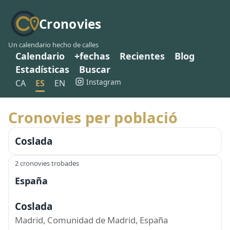
Cronovies
Un calendario hecho de calles
Calendario
+fechas
Recientes
Blog
Estadísticas
Buscar
Instagram
CA
ES
EN
Cronovies per població
Coslada
2 cronovies trobades
España
Coslada
Madrid, Comunidad de Madrid, España