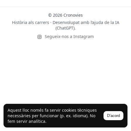
© 2026 Cronovies
Història als carrers · Desenvolupat amb l’ajuda de la IA
(ChatGPT).
Segueix-nos a Instagram
Aquest lloc només fa servir cookies tècniques
necessàries per funcionar (p. ex. idioma). No
D’acord
fem servir analítica.