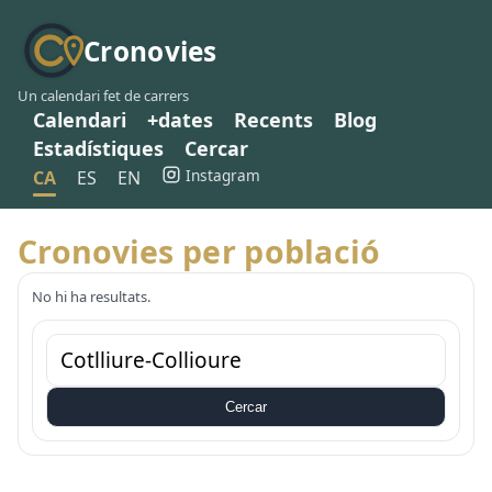
Cronovies
Un calendari fet de carrers
Calendari
+dates
Recents
Blog
Estadístiques
Cercar
Instagram
CA
ES
EN
Cronovies per població
No hi ha resultats.
Cercar