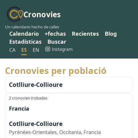
Cronovies
Un calendario hecho de calles
Calendario
+fechas
Recientes
Blog
Estadísticas
Buscar
Instagram
CA
ES
EN
Cronovies per població
Cotlliure-Collioure
2 cronovies trobades
Francia
Cotlliure-Collioure
Pyrénées-Orientales, Occitania, Francia