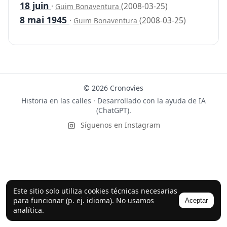
18 juin
·
(2008-03-25)
Guim Bonaventura
8 mai 1945
·
(2008-03-25)
Guim Bonaventura
© 2026 Cronovies
Historia en las calles · Desarrollado con la ayuda de IA
(ChatGPT).
Síguenos en Instagram
Este sitio solo utiliza cookies técnicas necesarias
para funcionar (p. ej. idioma). No usamos
Aceptar
analítica.