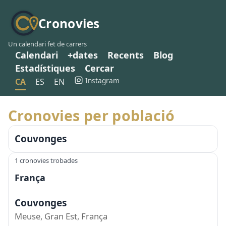
Cronovies
Un calendari fet de carrers
Calendari
+dates
Recents
Blog
Estadístiques
Cercar
Instagram
CA
ES
EN
Cronovies per població
Couvonges
1 cronovies trobades
França
Couvonges
Meuse, Gran Est, França