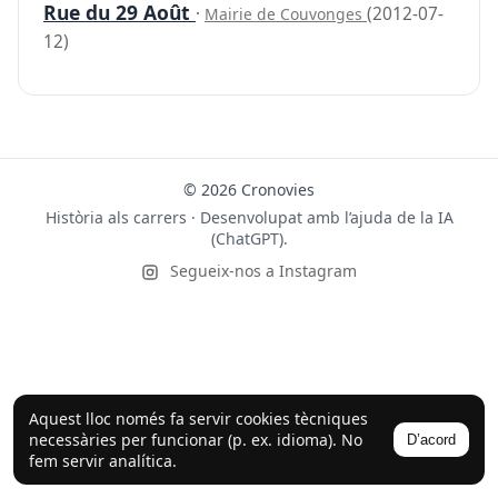
Rue du 29 Août
·
(2012-07-
Mairie de Couvonges
12)
© 2026 Cronovies
Història als carrers · Desenvolupat amb l’ajuda de la IA
(ChatGPT).
Segueix-nos a Instagram
Aquest lloc només fa servir cookies tècniques
necessàries per funcionar (p. ex. idioma). No
D’acord
fem servir analítica.