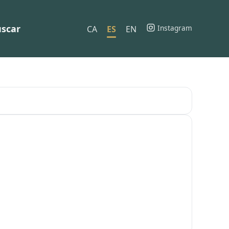
scar
Instagram
CA
ES
EN