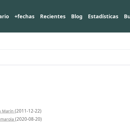
ario
+fechas
Recientes
Blog
Estadísticas
Bu
(2011-12-22)
n Marín
(2020-08-20)
almarola