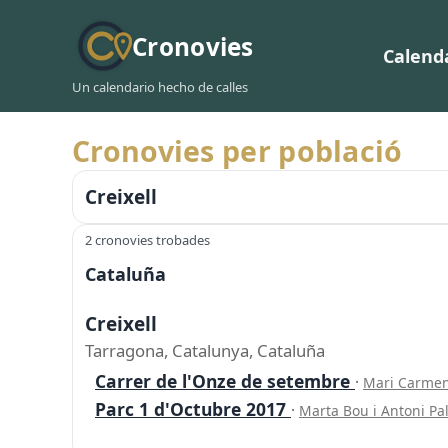
Cronovies
Calend
Un calendario hecho de calles
Cronovies per població
Creixell
2 cronovies trobades
Cataluña
Creixell
Tarragona, Catalunya, Cataluña
Carrer de l'Onze de setembre
·
Mari Carme
Parc 1 d'Octubre 2017
·
Marta Bou i Antoni P